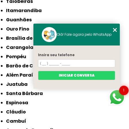
Taiobeiras
Itamarandiba
Guanhães
Ouro Fino
Olá! Fale agora pelo WhatsApp
Brasília de Minas
Carangola
Insira seu telefone
Pompéu
Barão de Cocais
Além Paraíba
INICIAR CONVERSA
Juatuba
1
Santa Bárbara
Espinosa
Cláudio
Cambuí