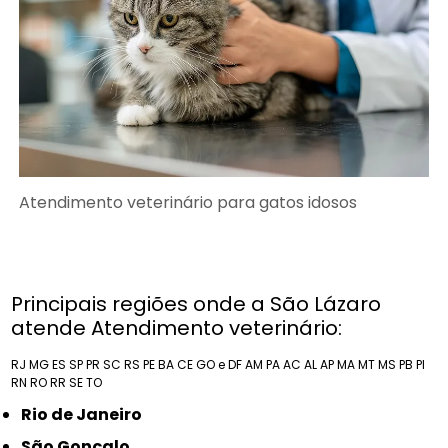
Atendimento veterinário para gatos idosos
Principais regiões onde a São Lázaro
atende Atendimento veterinário:
RJ
MG
ES
SP
PR
SC
RS
PE
BA
CE
GO e DF
AM
PA
AC
AL
AP
MA
MT
MS
PB
PI
RN
RO
RR
SE
TO
Rio de Janeiro
São Gonçalo