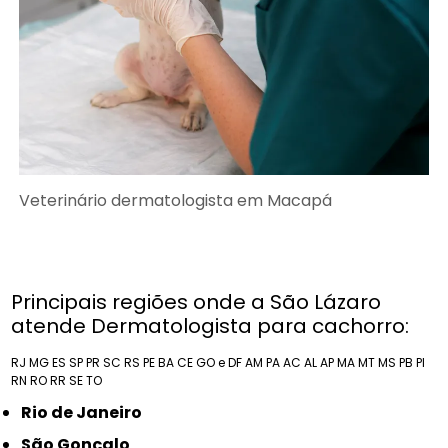
Veterinário dermatologista em Macapá
Principais regiões onde a São Lázaro
atende Dermatologista para cachorro:
RJ
MG
ES
SP
PR
SC
RS
PE
BA
CE
GO e DF
AM
PA
AC
AL
AP
MA
MT
MS
PB
PI
RN
RO
RR
SE
TO
Rio de Janeiro
São Gonçalo