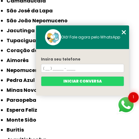
Camanducaia
São José da Lapa
São João Nepomuceno
Jacutinga
Olá! Fale agora pelo WhatsApp
Tupaciguara
Coração de Jesus
Insira seu telefone
Aimorés
Nepomuceno
Pedra Azul
INICIAR CONVERSA
Minas Novas
1
Paraopeba
Espera Feliz
Monte Sião
Buritis