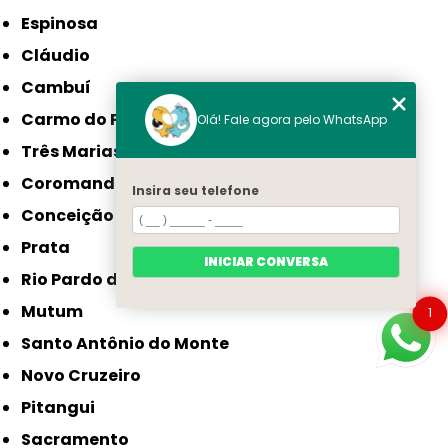
Espinosa
Cláudio
Cambuí
Carmo do Paranaíba
Olá! Fale agora pelo WhatsApp
Três Marias
Coromandel
Insira seu telefone
Conceição das Alagoas
Prata
INICIAR CONVERSA
Rio Pardo de Minas
Mutum
1
Santo Antônio do Monte
Novo Cruzeiro
Pitangui
Sacramento