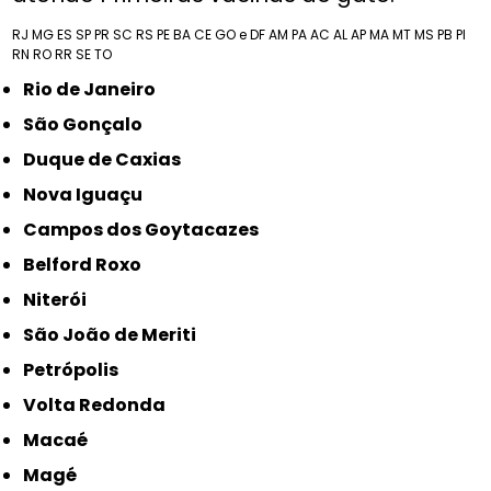
RJ
MG
ES
SP
PR
SC
RS
PE
BA
CE
GO e DF
AM
PA
AC
AL
AP
MA
MT
MS
PB
PI
RN
RO
RR
SE
TO
Rio de Janeiro
São Gonçalo
Duque de Caxias
Nova Iguaçu
Campos dos Goytacazes
Belford Roxo
Niterói
São João de Meriti
Petrópolis
Volta Redonda
Macaé
Magé