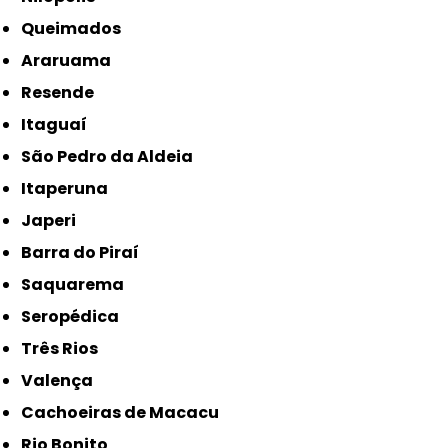
Queimados
Araruama
Resende
Itaguaí
São Pedro da Aldeia
Itaperuna
Japeri
Barra do Piraí
Saquarema
Seropédica
Três Rios
Valença
Cachoeiras de Macacu
Rio Bonito