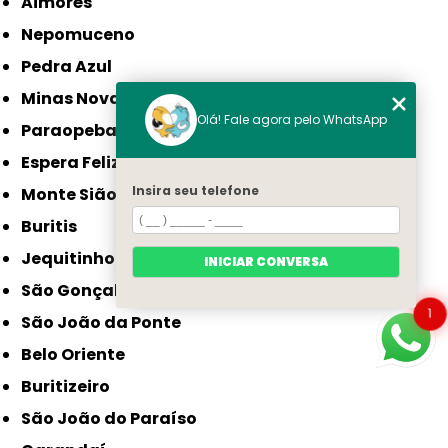
Aimorés
Nepomuceno
Pedra Azul
Minas Novas
Olá! Fale agora pelo WhatsApp
Paraopeba
Espera Feliz
Insira seu telefone
Monte Sião
Buritis
Jequitinhonha
INICIAR CONVERSA
São Gonçalo do Sapucaí
1
São João da Ponte
Belo Oriente
Buritizeiro
São João do Paraíso