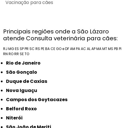
Vacinação para cães
Principais regiões onde a São Lázaro
atende Consulta veterinária para cães:
RJ
MG
ES
SP
PR
SC
RS
PE
BA
CE
GO e DF
AM
PA
AC
AL
AP
MA
MT
MS
PB
PI
RN
RO
RR
SE
TO
Rio de Janeiro
São Gonçalo
Duque de Caxias
Nova Iguaçu
Campos dos Goytacazes
Belford Roxo
Niterói
São João de Meriti