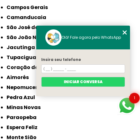
Campos Gerais
Camanducaia
São José da Lapa
São João Nepomuceno
Olá! Fale agora pelo WhatsApp
Jacutinga
Tupaciguara
Insira seu telefone
Coração de Jesus
Aimorés
INICIAR CONVERSA
Nepomuceno
Pedra Azul
1
Minas Novas
Paraopeba
Espera Feliz
Monte Sião