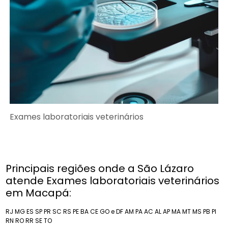
Exames laboratoriais veterinários
Principais regiões onde a São Lázaro
atende Exames laboratoriais veterinários
em Macapá:
RJ
MG
ES
SP
PR
SC
RS
PE
BA
CE
GO e DF
AM
PA
AC
AL
AP
MA
MT
MS
PB
PI
RN
RO
RR
SE
TO