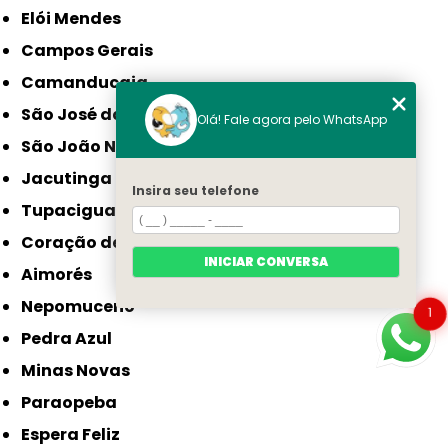
Elói Mendes
Campos Gerais
Camanducaia
São José da Lapa
Olá! Fale agora pelo WhatsApp
São João Nepomuceno
Jacutinga
Insira seu telefone
Tupaciguara
Coração de Jesus
INICIAR CONVERSA
Aimorés
Nepomuceno
1
Pedra Azul
Minas Novas
Paraopeba
Espera Feliz