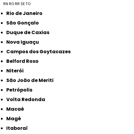
RN
RO
RR
SE
TO
Rio de Janeiro
São Gonçalo
Duque de Caxias
Nova Iguaçu
Campos dos Goytacazes
Belford Roxo
Niterói
São João de Meriti
Petrópolis
Volta Redonda
Macaé
Magé
Itaboraí