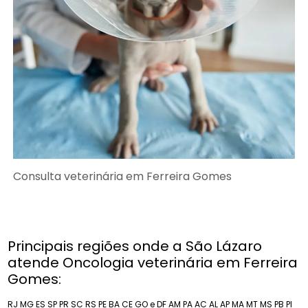
Consulta veterinária em Ferreira Gomes
Principais regiões onde a São Lázaro
atende Oncologia veterinária em Ferreira
Gomes:
RJ
MG
ES
SP
PR
SC
RS
PE
BA
CE
GO e DF
AM
PA
AC
AL
AP
MA
MT
MS
PB
PI