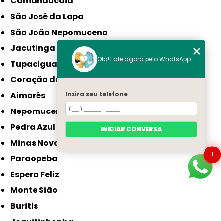
Camanducaia
São José da Lapa
São João Nepomuceno
Jacutinga
Olá! Fale agora pelo WhatsApp
Tupaciguara
Coração de Jesus
Aimorés
Insira seu telefone
Nepomuceno
Pedra Azul
INICIAR CONVERSA
Minas Novas
1
Paraopeba
Espera Feliz
Monte Sião
Buritis