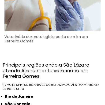
Veterinário dermatologista perto de mim em
Ferreira Gomes
Principais regiões onde a São Lázaro
atende Atendimento veterinário em
Ferreira Gomes:
RJ
MG
ES
SP
PR
SC
RS
PE
BA
CE
GO e DF
AM
PA
AC
AL
AP
MA
MT
MS
PB
PI
RN
RO
RR
SE
TO
Rio de Janeiro
São Gonçalo