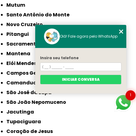
Mutum
Santo Antônio do Monte
Novo Cruzeiro
Pitangui
Olá! Fale agora pelo WhatsApp
Sacramento
Mantena
Insira seu telefone
Elói Mendes
Campos Gerais
INICIAR CONVERSA
Camanducaia
São José da Lapa
1
São João Nepomuceno
Jacutinga
Tupaciguara
Coração de Jesus