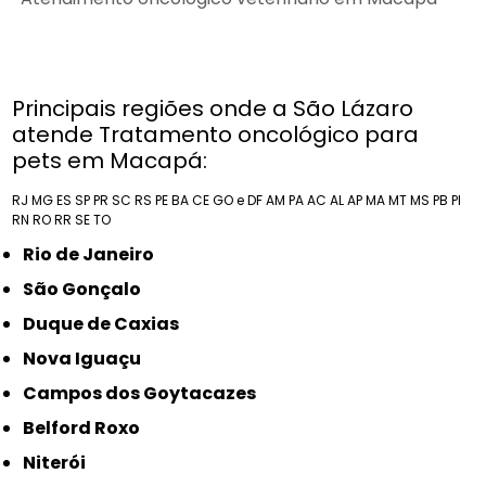
Principais regiões onde a São Lázaro
atende Tratamento oncológico para
pets em Macapá:
RJ
MG
ES
SP
PR
SC
RS
PE
BA
CE
GO e DF
AM
PA
AC
AL
AP
MA
MT
MS
PB
PI
RN
RO
RR
SE
TO
Rio de Janeiro
São Gonçalo
Duque de Caxias
Nova Iguaçu
Campos dos Goytacazes
Belford Roxo
Niterói