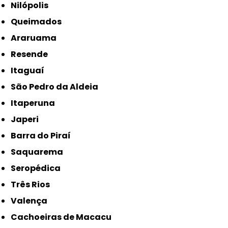
Nilópolis
Queimados
Araruama
Resende
Itaguaí
São Pedro da Aldeia
Itaperuna
Japeri
Barra do Piraí
Saquarema
Seropédica
Três Rios
Valença
Cachoeiras de Macacu