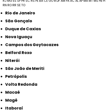
RJ
MG
ES
SP
PR
SC
RS
PE
BA
CE
GO e DF
AM
PA
AC
AL
AP
MA
MT
MS
PB
PI
RN
RO
RR
SE
TO
Rio de Janeiro
São Gonçalo
Duque de Caxias
Nova Iguaçu
Campos dos Goytacazes
Belford Roxo
Niterói
São João de Meriti
Petrópolis
Volta Redonda
Macaé
Magé
Itaboraí