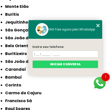
Monte Sião
Buritis
Jequitinhonha
Olá! Fale agora pelo WhatsApp
São Gonçalo do Sapucaí
São João da Ponte
Belo Oriente
Insira seu telefone
Buritizeiro
São João do Paraíso
INICIAR CONVERSA
Carandaí
Bambuí
1
Corinto
Carmo do Cajuru
Francisco Sá
Raul Soares