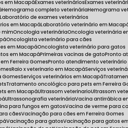
rios em Macapá
Exames veterinários
Exames veteriná
á
Hemograma completo veterinária
Hemograma vet
Laboratório de exames veterinários
nários em Macapá
Laboratório veterinário em Macap
de mim
Oncologia veterinária
Oncologia veterinária 
apá
Oncologista veterinário para cães
 cães em Macapá
Oncologista veterinário para gatos
 gatos em Macapá
Primeiras vacinas de gato
Pronto a
o em Ferreira Gomes
Pronto atendimento veterinár
Gomes
Raio x veterinario em Macapá
Serviços veteriná
ira Gomes
Serviços veterinários em Macapá
Tratamen
ets
Tratamento oncológico para pets em Ferreira 
pets em Macapá
Ultrassom veterinario
Ultrassom vet
pá
Ultrassonografia veterinária
Vacina antirrábica 
cina para fungos em gatos
Vacina de verme para c
ara cães
Vacinação para cães em Ferreira Gomes
apá
Vacinação para gatos
Vacinação para gatos e