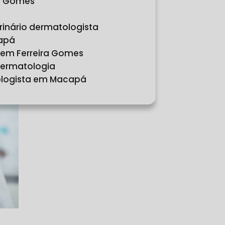
ra Gomes
erinário dermatologista
capá
m em Ferreira Gomes
 dermatologia
cologista em Macapá