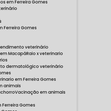
rios em Ferreira Gomes
erinário
á
em Ferreira Gomes
tendimento veterinário
io em Macapá
Raio x veterinario
rios
to dermatológico veterinário
Gomes
erinario em Ferreira Gomes
em animais
achorro
Vacinação em animais
m Ferreira Gomes