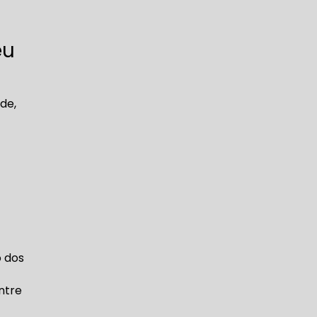
eu
de,
o dos
ntre