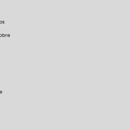
os
sobre
 e