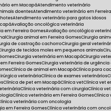
inário em Macapá
Atendimento veterinário
animais doentes
Atendimento veterinário em Ferrei
lhotes
Atendimento veterinário para gatos idosos
acapá
Avaliação oncológica veterinária
ria em Ferreira Gomes
Avaliação oncológica veteri
mal
Cirurgia animal em Ferreira Gomes
Cirurgia an
irurgia de castração cachorro
Cirurgia geral veteriná
Cirurgia de tecidos moles em pequenos animais
Ci
a Gomes
Cirurgia veterinária em Macapá
Cirurgia vet
ia em Ferreira Gomes
Cirurgia veterinária de urgênc
Gomes
Clínica de animal em Macapá
Clínica para ca
 cirúrgica veterinária
Clínica de exames veterinários
es
Clínica de pet em Macapá
Clínica vet
Clínica vet
veterinária
Clínica veterinária com cirurgia
Clínica v
ologia
Clínica veterinária em Ferreira Gomes
Clínic
Clínica veterinária com oncologia
ogia em Ferreira Gomes
Clínica veterinária com on