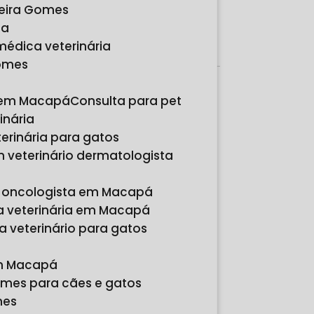
reira Gomes
Orçamento por Whatsapp
ia
Orçamento pelo Telefone
 médica veterinária
Gomes
Páginas
s em Macapá
Consulta para pet
Relacionadas
inária
terinária para gatos
m veterinário dermatologista
io oncologista em Macapá
a veterinária em Macapá
a veterinário para gatos
em Macapá
ames para cães e gatos
mes