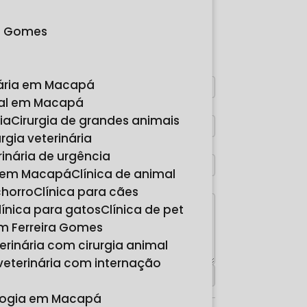
FAÇA UM
ra Gomes
ORÇAMENTO
Digite seu nome
nária em Macapá
imal em Macapá
Digite seu email
ria
Cirurgia de grandes animais
rurgia veterinária
Digite seu telefone
erinária de urgência
ia em Macapá
Clínica de animal
Mensagem
chorro
Clínica para cães
Clínica para gatos
Clínica de pet
 em Ferreira Gomes
eterinária com cirurgia animal
a veterinária com internação
cologia em Macapá