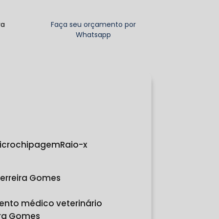
ra
Faça seu orçamento por
Whatsapp
Microchipagem
Raio-x
erreira Gomes
ento médico veterinário
ira Gomes