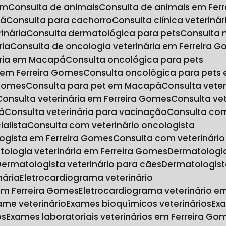
im
Consulta de animais
Consulta de animais em Fer
pá
Consulta para cachorro
Consulta clínica veterinár
inária
Consulta dermatológica para pets
Consulta
ria
Consulta de oncologia veterinária em Ferreira 
nária em Macapá
Consulta oncológica para pets
s em Ferreira Gomes
Consulta oncológica para pet
 Gomes
Consulta para pet em Macapá
Consulta veter
Consulta veterinária em Ferreira Gomes
Consulta ve
á
Consulta veterinária para vacinação
Consulta co
ialista
Consulta com veterinário oncologista
logista em Ferreira Gomes
Consulta com veterinár
tologia veterinária em Ferreira Gomes
Dermatologi
Dermatologista veterinário para cães
Dermatologist
nária
Eletrocardiograma veterinário
 em Ferreira Gomes
Eletrocardiograma veterinário 
xame veterinário
Exames bioquímicos veterinários
Ex
os
Exames laboratoriais veterinários em Ferreira Go