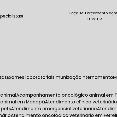
Faça seu orçamento ago
ecialistas!
mesmo
ltas
Exames laboratoriais
Imunização
Internamento
o em Ferreira Gomes
 animal
Acompanhamento oncológico animal em F
 animal em Macapá
Atendimento clínico veterinário
 pets
Atendimento emergencial veterinário
Atendim
nário
Atendimento oncológico veterinário em Ferre