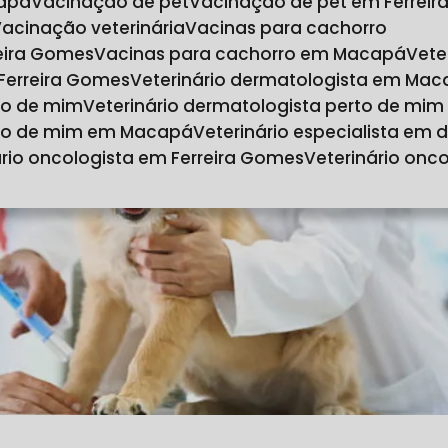
capá
Vacinação de pet
Vacinação de pet em Ferrei
Vacinação veterinária
Vacinas para cachorro
reira Gomes
Vacinas para cachorro em Macapá
Vet
 Ferreira Gomes
Veterinário dermatologista em Ma
rto de mim
Veterinário dermatologista perto de mi
erto de mim em Macapá
Veterinário especialista em
nário oncologista em Ferreira Gomes
Veterinário on