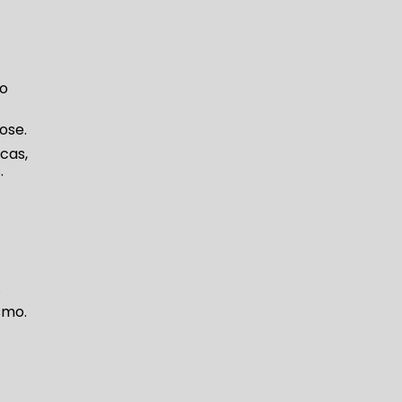
ro
ose.
cas,
.
.
smo.