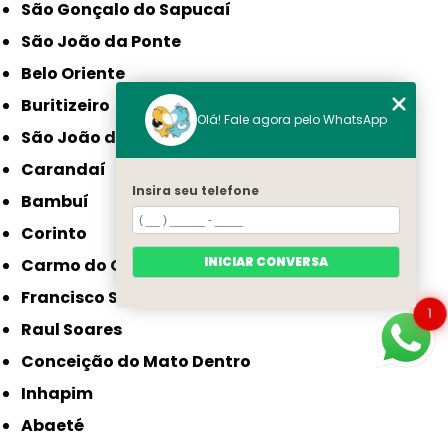
São Gonçalo do Sapucaí
São João da Ponte
Belo Oriente
Buritizeiro
Olá! Fale agora pelo WhatsApp
São João do Paraíso
Carandaí
Insira seu telefone
Bambuí
Corinto
INICIAR CONVERSA
Carmo do Cajuru
Francisco Sá
1
Raul Soares
Conceição do Mato Dentro
Inhapim
Abaeté