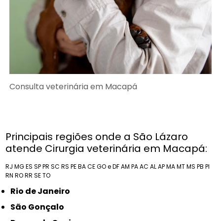
Consulta veterinária em Macapá
Principais regiões onde a São Lázaro
atende Cirurgia veterinária em Macapá:
RJ
MG
ES
SP
PR
SC
RS
PE
BA
CE
GO e DF
AM
PA
AC
AL
AP
MA
MT
MS
PB
PI
RN
RO
RR
SE
TO
Rio de Janeiro
São Gonçalo