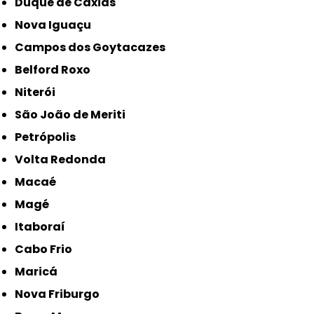
Duque de Caxias
Nova Iguaçu
Campos dos Goytacazes
Belford Roxo
Niterói
São João de Meriti
Petrópolis
Volta Redonda
Macaé
Magé
Itaboraí
Cabo Frio
Maricá
Nova Friburgo