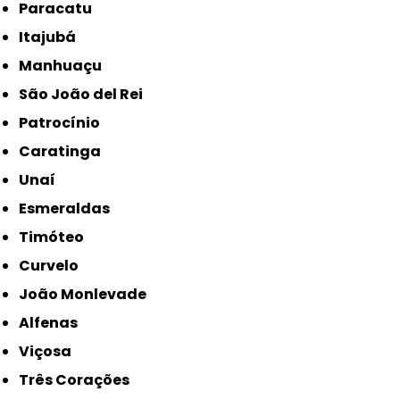
Paracatu
Itajubá
Manhuaçu
São João del Rei
Patrocínio
Caratinga
Unaí
Esmeraldas
Timóteo
Curvelo
João Monlevade
Alfenas
Viçosa
Três Corações