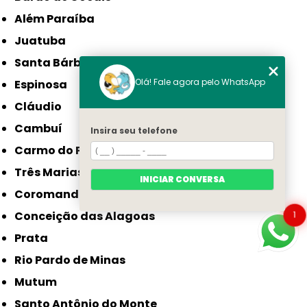
Além Paraíba
Juatuba
Santa Bárbara
Olá! Fale agora pelo WhatsApp
Espinosa
Cláudio
Cambuí
Insira seu telefone
Carmo do Paranaíba
Três Marias
INICIAR CONVERSA
Coromandel
Conceição das Alagoas
1
Prata
Rio Pardo de Minas
Mutum
Santo Antônio do Monte