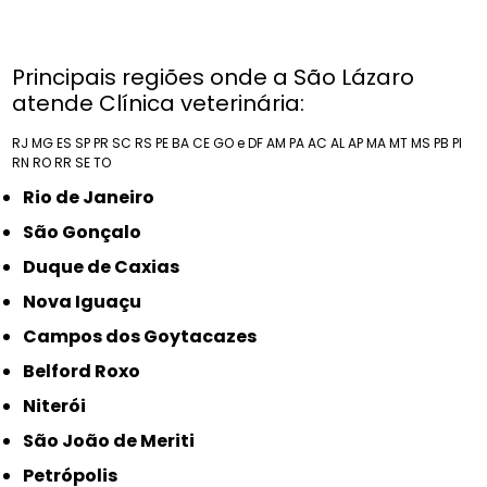
Principais regiões onde a São Lázaro
atende Clínica veterinária:
RJ
MG
ES
SP
PR
SC
RS
PE
BA
CE
GO e DF
AM
PA
AC
AL
AP
MA
MT
MS
PB
PI
RN
RO
RR
SE
TO
Rio de Janeiro
São Gonçalo
Duque de Caxias
Nova Iguaçu
Campos dos Goytacazes
Belford Roxo
Niterói
São João de Meriti
Petrópolis