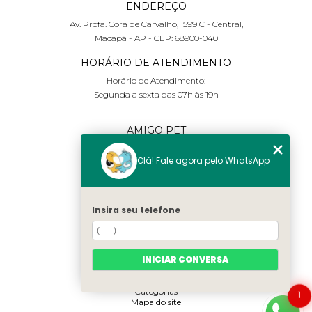
ENDEREÇO
Av. Profa. Cora de Carvalho, 1599 C - Central,
Macapá - AP - CEP: 68900-040
HORÁRIO DE ATENDIMENTO
Horário de Atendimento:
Segunda a sexta das 07h às 19h
AMIGO PET
(96) 98132-0777
Olá! Fale agora pelo WhatsApp
contato@saolazaro.vet
REDES SOCIAIS
Insira seu telefone
MENU
Home
INICIAR CONVERSA
Sobre nós
Serviços
Contato
Categorias
1
Mapa do site