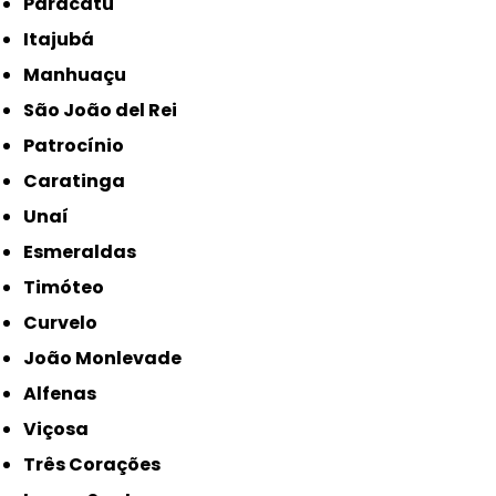
Paracatu
Itajubá
Manhuaçu
São João del Rei
Patrocínio
Caratinga
Unaí
Esmeraldas
Timóteo
Curvelo
João Monlevade
Alfenas
Viçosa
Três Corações