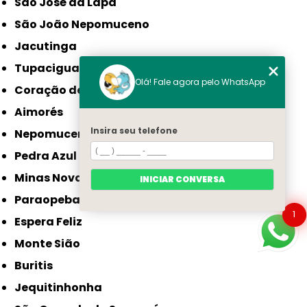
São José da Lapa
São João Nepomuceno
Jacutinga
Tupaciguara
Olá! Fale agora pelo WhatsApp
Coração de Jesus
Aimorés
Insira seu telefone
Nepomuceno
Pedra Azul
Minas Novas
INICIAR CONVERSA
Paraopeba
1
Espera Feliz
Monte Sião
Buritis
Jequitinhonha