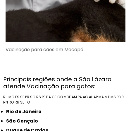
Vacinação para cães em Macapá
Principais regiões onde a São Lázaro
atende Vacinação para gatos:
RJ
MG
ES
SP
PR
SC
RS
PE
BA
CE
GO e DF
AM
PA
AC
AL
AP
MA
MT
MS
PB
PI
RN
RO
RR
SE
TO
Rio de Janeiro
São Gonçalo
Duque de Caxias