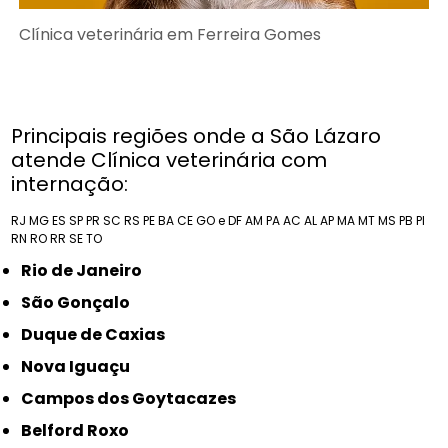
Clínica veterinária em Ferreira Gomes
Principais regiões onde a São Lázaro
atende Clínica veterinária com
internação:
RJ
MG
ES
SP
PR
SC
RS
PE
BA
CE
GO e DF
AM
PA
AC
AL
AP
MA
MT
MS
PB
PI
RN
RO
RR
SE
TO
Rio de Janeiro
São Gonçalo
Duque de Caxias
Nova Iguaçu
Campos dos Goytacazes
Belford Roxo