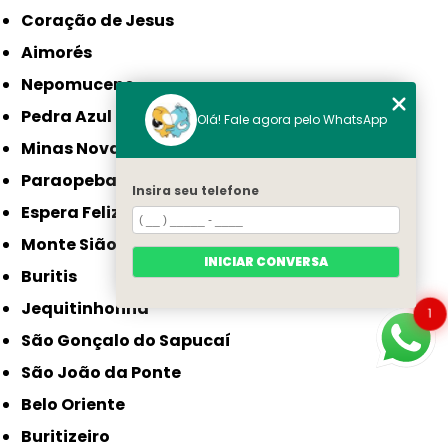
Coração de Jesus
Aimorés
Nepomuceno
Pedra Azul
Olá! Fale agora pelo WhatsApp
Minas Novas
Paraopeba
Insira seu telefone
Espera Feliz
Monte Sião
INICIAR CONVERSA
Buritis
Jequitinhonha
1
São Gonçalo do Sapucaí
São João da Ponte
Belo Oriente
Buritizeiro