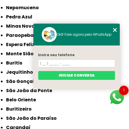
Nepomuceno
Pedra Azul
Minas Novas
Olá! Fale agora pelo WhatsApp
Paraopeba
Espera Feliz
Monte Sião
Insira seu telefone
Buritis
Jequitinhonha
INICIAR CONVERSA
São Gonçalo do Sapucaí
São João da Ponte
1
Belo Oriente
Buritizeiro
São João do Paraíso
Carandaí