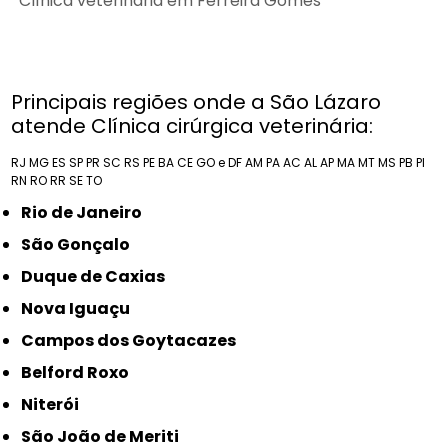
Clínica veterinária em Ferreira Gomes
Principais regiões onde a São Lázaro
atende Clínica cirúrgica veterinária:
RJ
MG
ES
SP
PR
SC
RS
PE
BA
CE
GO e DF
AM
PA
AC
AL
AP
MA
MT
MS
PB
PI
RN
RO
RR
SE
TO
Rio de Janeiro
São Gonçalo
Duque de Caxias
Nova Iguaçu
Campos dos Goytacazes
Belford Roxo
Niterói
São João de Meriti