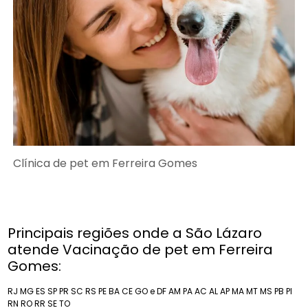
Clínica de pet em Ferreira Gomes
Principais regiões onde a São Lázaro
atende Vacinação de pet em Ferreira
Gomes:
RJ
MG
ES
SP
PR
SC
RS
PE
BA
CE
GO e DF
AM
PA
AC
AL
AP
MA
MT
MS
PB
PI
RN
RO
RR
SE
TO