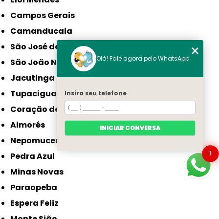
Campos Gerais
Camanducaia
São José da Lapa
Olá! Fale agora pelo WhatsApp
São João Nepomuceno
Jacutinga
Tupaciguara
Insira seu telefone
Coração de Jesus
Aimorés
INICIAR CONVERSA
Nepomuceno
1
Pedra Azul
Minas Novas
Paraopeba
Espera Feliz
Monte Sião