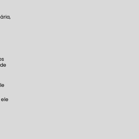
ária,
os
ade
le
 ele