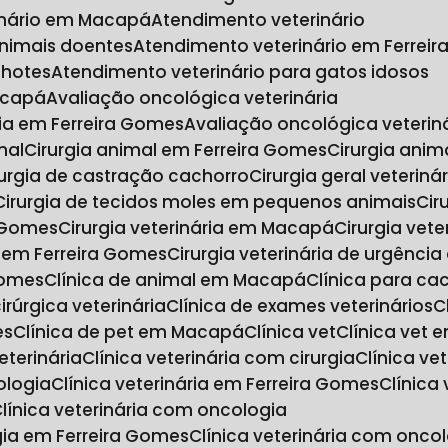
inário em Macapá
Atendimento veterinário
animais doentes
Atendimento veterinário em Ferrei
lhotes
Atendimento veterinário para gatos idosos
acapá
Avaliação oncológica veterinária
ria em Ferreira Gomes
Avaliação oncológica veteri
mal
Cirurgia animal em Ferreira Gomes
Cirurgia an
irurgia de castração cachorro
Cirurgia geral veteriná
Cirurgia de tecidos moles em pequenos animais
Ci
a Gomes
Cirurgia veterinária em Macapá
Cirurgia vet
ia em Ferreira Gomes
Cirurgia veterinária de urgênc
Gomes
Clínica de animal em Macapá
Clínica para ca
 cirúrgica veterinária
Clínica de exames veterinários
es
Clínica de pet em Macapá
Clínica vet
Clínica vet
veterinária
Clínica veterinária com cirurgia
Clínica v
ologia
Clínica veterinária em Ferreira Gomes
Clínic
Clínica veterinária com oncologia
ogia em Ferreira Gomes
Clínica veterinária com on