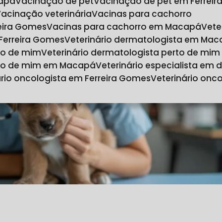
capá
Vacinação de pet
Vacinação de pet em Ferrei
Vacinação veterinária
Vacinas para cachorro
reira Gomes
Vacinas para cachorro em Macapá
Vet
 Ferreira Gomes
Veterinário dermatologista em Ma
rto de mim
Veterinário dermatologista perto de mi
erto de mim em Macapá
Veterinário especialista em
nário oncologista em Ferreira Gomes
Veterinário on