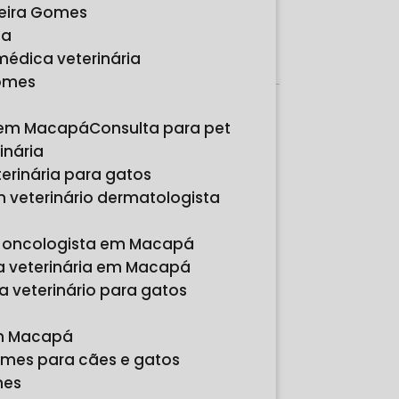
reira Gomes
Orçamento por Whatsapp
ia
Orçamento pelo Telefone
 médica veterinária
Gomes
Páginas
s em Macapá
Consulta para pet
Relacionadas
inária
terinária para gatos
m veterinário dermatologista
io oncologista em Macapá
a veterinária em Macapá
a veterinário para gatos
em Macapá
ames para cães e gatos
mes