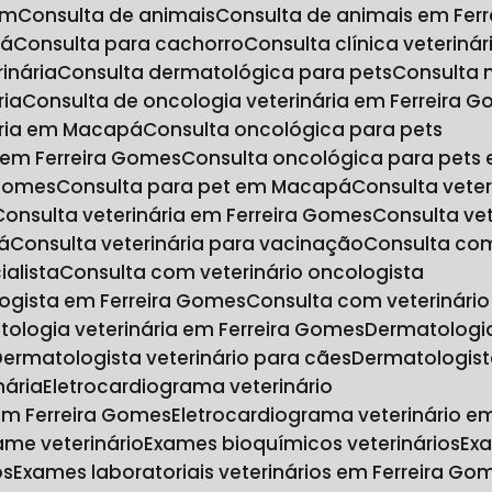
im
Consulta de animais
Consulta de animais em Fer
pá
Consulta para cachorro
Consulta clínica veterinár
inária
Consulta dermatológica para pets
Consulta
ria
Consulta de oncologia veterinária em Ferreira 
nária em Macapá
Consulta oncológica para pets
s em Ferreira Gomes
Consulta oncológica para pet
 Gomes
Consulta para pet em Macapá
Consulta veter
Consulta veterinária em Ferreira Gomes
Consulta ve
á
Consulta veterinária para vacinação
Consulta co
ialista
Consulta com veterinário oncologista
logista em Ferreira Gomes
Consulta com veterinár
tologia veterinária em Ferreira Gomes
Dermatologi
Dermatologista veterinário para cães
Dermatologist
nária
Eletrocardiograma veterinário
 em Ferreira Gomes
Eletrocardiograma veterinário 
xame veterinário
Exames bioquímicos veterinários
Ex
os
Exames laboratoriais veterinários em Ferreira Go