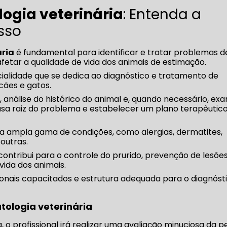
ogia veterinária
: Entenda a
sso
ária
é fundamental para identificar e tratar problemas d
etar a qualidade de vida dos animais de estimação.
ialidade que se dedica ao diagnóstico e tratamento de
cães e gatos.
 análise do histórico do animal e, quando necessário, ex
 causa raiz do problema e estabelecer um plano terapêutic
a ampla gama de condições, como alergias, dermatites,
 outras.
ontribui para o controle do prurido, prevenção de lesõe
vida dos animais.
sionais capacitados e estrutura adequada para o diagnóst
tologia veterinária
 o profissional irá realizar uma avaliação minuciosa da pe