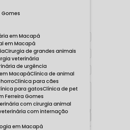
FAÇA UM
ra Gomes
ORÇAMENTO
Digite seu nome
nária em Macapá
imal em Macapá
Digite seu email
ria
Cirurgia de grandes animais
rurgia veterinária
Digite seu telefone
erinária de urgência
ia em Macapá
Clínica de animal
Mensagem
chorro
Clínica para cães
Clínica para gatos
Clínica de pet
 em Ferreira Gomes
eterinária com cirurgia animal
a veterinária com internação
cologia em Macapá