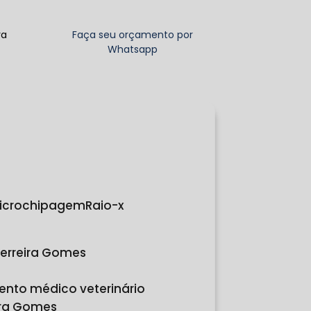
ra
Faça seu orçamento por
Whatsapp
Microchipagem
Raio-x
erreira Gomes
ento médico veterinário
ira Gomes