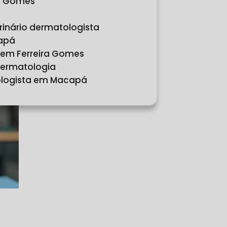
ra Gomes
erinário dermatologista
capá
m em Ferreira Gomes
 dermatologia
cologista em Macapá