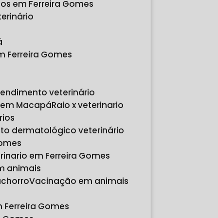
rios em Ferreira Gomes
erinário
á
em Ferreira Gomes
tendimento veterinário
io em Macapá
Raio x veterinario
rios
to dermatológico veterinário
Gomes
erinario em Ferreira Gomes
em animais
achorro
Vacinação em animais
m Ferreira Gomes