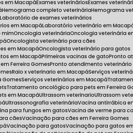
rios em Macapá
Exames veterinários
Exames veteriná
á
Hemograma completo veterinária
Hemograma vet
Laboratório de exames veterinários
nários em Macapá
Laboratório veterinário em Macap
de mim
Oncologia veterinária
Oncologia veterinária 
apá
Oncologista veterinário para cães
 cães em Macapá
Oncologista veterinário para gatos
 gatos em Macapá
Primeiras vacinas de gato
Pronto a
o em Ferreira Gomes
Pronto atendimento veterinár
Gomes
Raio x veterinario em Macapá
Serviços veteriná
ira Gomes
Serviços veterinários em Macapá
Tratamen
ets
Tratamento oncológico para pets em Ferreira 
pets em Macapá
Ultrassom veterinario
Ultrassom vet
pá
Ultrassonografia veterinária
Vacina antirrábica 
cina para fungos em gatos
Vacina de verme para c
ara cães
Vacinação para cães em Ferreira Gomes
apá
Vacinação para gatos
Vacinação para gatos e