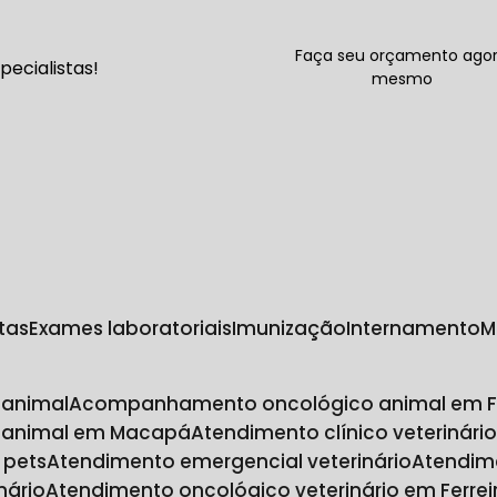
Faça seu orçamento ago
ecialistas!
mesmo
ltas
Exames laboratoriais
Imunização
Internamento
gia veterinária
 animal
Acompanhamento oncológico animal em F
 animal em Macapá
Atendimento clínico veterinário
 pets
Atendimento emergencial veterinário
Atendim
nário
Atendimento oncológico veterinário em Ferre