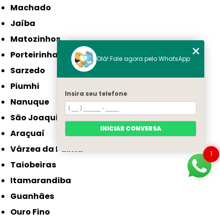
Machado
Jaíba
Matozinhos
Porteirinha
Olá! Fale agora pelo WhatsApp
Sarzedo
Piumhi
Insira seu telefone
Nanuque
São Joaquim de Bicas
INICIAR CONVERSA
Araçuaí
Várzea da Palma
1
Taiobeiras
Itamarandiba
Guanhães
Ouro Fino