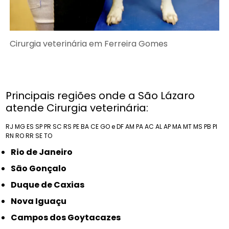
Cirurgia veterinária em Ferreira Gomes
Principais regiões onde a São Lázaro
atende Cirurgia veterinária:
RJ
MG
ES
SP
PR
SC
RS
PE
BA
CE
GO e DF
AM
PA
AC
AL
AP
MA
MT
MS
PB
PI
RN
RO
RR
SE
TO
Rio de Janeiro
São Gonçalo
Duque de Caxias
Nova Iguaçu
Campos dos Goytacazes