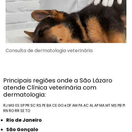
Consulta de dermatologia veterinária
Principais regiões onde a São Lázaro
atende Clínica veterinária com
dermatologia:
RJ
MG
ES
SP
PR
SC
RS
PE
BA
CE
GO e DF
AM
PA
AC
AL
AP
MA
MT
MS
PB
PI
RN
RO
RR
SE
TO
Rio de Janeiro
São Gonçalo