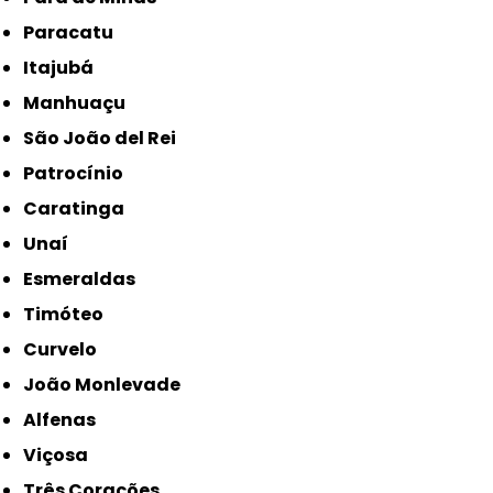
Paracatu
Itajubá
Manhuaçu
São João del Rei
Patrocínio
Caratinga
Unaí
Esmeraldas
Timóteo
Curvelo
João Monlevade
Alfenas
Viçosa
Três Corações