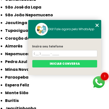
São José da Lapa
São João Nepomuceno
Jacutinga
Olá! Fale agora pelo WhatsApp
Tupaciguara
Coração de Jesus
Aimorés
Insira seu telefone
Nepomuceno
Pedra Azul
INICIAR CONVERSA
Minas Novas
1
Paraopeba
Espera Feliz
Monte Sião
Buritis
Jequitinhonha