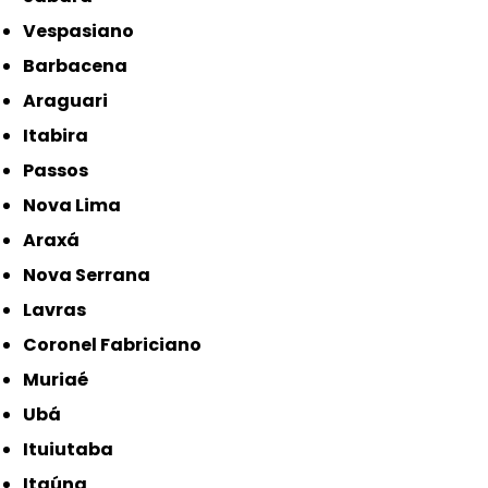
Vespasiano
Barbacena
Araguari
Itabira
Passos
Nova Lima
Araxá
Nova Serrana
Lavras
Coronel Fabriciano
Muriaé
Ubá
Ituiutaba
Itaúna