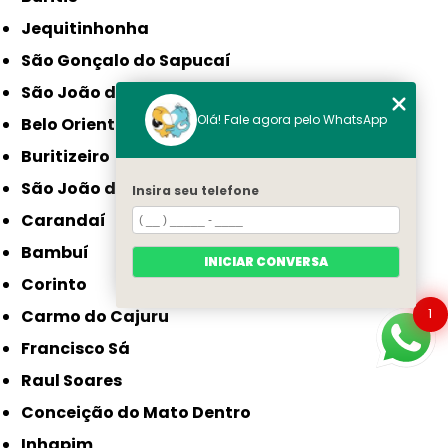
Jequitinhonha
São Gonçalo do Sapucaí
São João da Ponte
Olá! Fale agora pelo WhatsApp
Belo Oriente
Buritizeiro
São João do Paraíso
Insira seu telefone
Carandaí
Bambuí
INICIAR CONVERSA
Corinto
1
Carmo do Cajuru
Francisco Sá
Raul Soares
Conceição do Mato Dentro
Inhapim