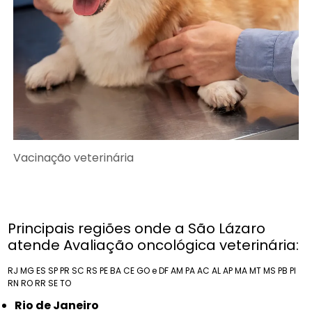
Vacinação veterinária
Principais regiões onde a São Lázaro
atende Avaliação oncológica veterinária:
RJ
MG
ES
SP
PR
SC
RS
PE
BA
CE
GO e DF
AM
PA
AC
AL
AP
MA
MT
MS
PB
PI
RN
RO
RR
SE
TO
Rio de Janeiro