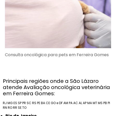
Consulta oncológica para pets em Ferreira Gomes
Principais regiões onde a São Lázaro
atende Avaliação oncológica veterinária
em Ferreira Gomes:
RJ
MG
ES
SP
PR
SC
RS
PE
BA
CE
GO e DF
AM
PA
AC
AL
AP
MA
MT
MS
PB
PI
RN
RO
RR
SE
TO
Rio de Janeiro