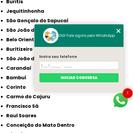
Buritis
Jequitinhonha
São Gonçalo do Sapucaí
São João da Ponte
Olá! Fale agora pelo WhatsApp
Belo Oriente
Buritizeiro
Insira seu telefone
São João do Paraíso
Carandaí
Bambuí
INICIAR CONVERSA
Corinto
1
Carmo do Cajuru
Francisco Sá
Raul Soares
Conceição do Mato Dentro