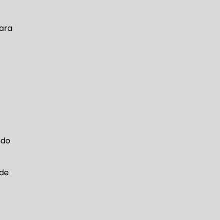
ara
ndo
ade