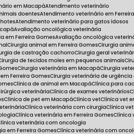
inário em Macapá
Atendimento veterinário
animais doentes
Atendimento veterinário em Ferrei
lhotes
Atendimento veterinário para gatos idosos
acapá
Avaliação oncológica veterinária
ria em Ferreira Gomes
Avaliação oncológica veteri
mal
Cirurgia animal em Ferreira Gomes
Cirurgia an
irurgia de castração cachorro
Cirurgia geral veteriná
Cirurgia de tecidos moles em pequenos animais
Ci
a Gomes
Cirurgia veterinária em Macapá
Cirurgia vet
ia em Ferreira Gomes
Cirurgia veterinária de urgênc
Gomes
Clínica de animal em Macapá
Clínica para ca
 cirúrgica veterinária
Clínica de exames veterinários
es
Clínica de pet em Macapá
Clínica vet
Clínica vet
veterinária
Clínica veterinária com cirurgia
Clínica v
ologia
Clínica veterinária em Ferreira Gomes
Clínic
Clínica veterinária com oncologia
ogia em Ferreira Gomes
Clínica veterinária com on