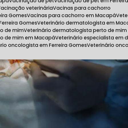
capá
Vacinação de pet
Vacinação de pet em Ferrei
Vacinação veterinária
Vacinas para cachorro
reira Gomes
Vacinas para cachorro em Macapá
Vet
 Ferreira Gomes
Veterinário dermatologista em Ma
rto de mim
Veterinário dermatologista perto de mi
erto de mim em Macapá
Veterinário especialista em
nário oncologista em Ferreira Gomes
Veterinário on