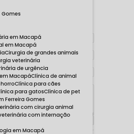
FAÇA UM
ra Gomes
ORÇAMENTO
Digite seu nome
nária em Macapá
imal em Macapá
Digite seu email
ria
Cirurgia de grandes animais
rurgia veterinária
Digite seu telefone
erinária de urgência
ia em Macapá
Clínica de animal
Mensagem
chorro
Clínica para cães
Clínica para gatos
Clínica de pet
 em Ferreira Gomes
eterinária com cirurgia animal
a veterinária com internação
cologia em Macapá