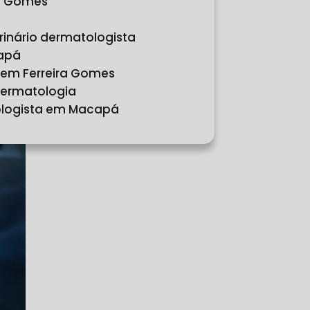
ra Gomes
erinário dermatologista
capá
m em Ferreira Gomes
 dermatologia
cologista em Macapá