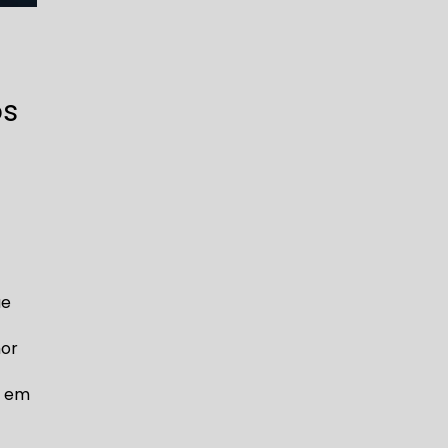
os
ue
hor
e em