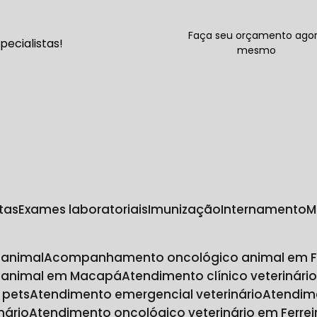
Faça seu orçamento ago
ecialistas!
mesmo
ltas
Exames laboratoriais
Imunização
Internamento
 animal
Acompanhamento oncológico animal em F
 animal em Macapá
Atendimento clínico veterinário
 pets
Atendimento emergencial veterinário
Atendim
nário
Atendimento oncológico veterinário em Ferre