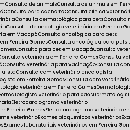
im
Consulta de animais
Consulta de animais em Fer
pá
Consulta para cachorro
Consulta clínica veterinár
inária
Consulta dermatológica para pets
Consulta
ria
Consulta de oncologia veterinária em Ferreira 
nária em Macapá
Consulta oncológica para pets
s em Ferreira Gomes
Consulta oncológica para pet
 Gomes
Consulta para pet em Macapá
Consulta veter
Consulta veterinária em Ferreira Gomes
Consulta ve
á
Consulta veterinária para vacinação
Consulta co
ialista
Consulta com veterinário oncologista
logista em Ferreira Gomes
Consulta com veterinár
tologia veterinária em Ferreira Gomes
Dermatologi
Dermatologista veterinário para cães
Dermatologist
nária
Eletrocardiograma veterinário
 em Ferreira Gomes
Eletrocardiograma veterinário 
xame veterinário
Exames bioquímicos veterinários
Ex
os
Exames laboratoriais veterinários em Ferreira Go