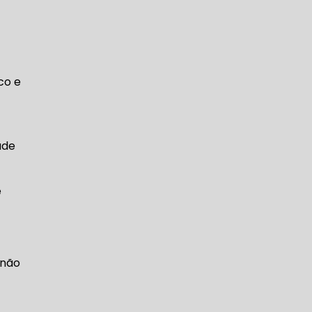
co e
úde
e
 não