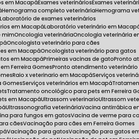
rios em Macapá
Exames veterinários
Exames veteriná
á
Hemograma completo veterinária
Hemograma vet
Laboratório de exames veterinários
nários em Macapá
Laboratório veterinário em Macap
de mim
Oncologia veterinária
Oncologia veterinária 
apá
Oncologista veterinário para cães
 cães em Macapá
Oncologista veterinário para gatos
 gatos em Macapá
Primeiras vacinas de gato
Pronto a
o em Ferreira Gomes
Pronto atendimento veterinár
Gomes
Raio x veterinario em Macapá
Serviços veteriná
ira Gomes
Serviços veterinários em Macapá
Tratamen
ets
Tratamento oncológico para pets em Ferreira 
pets em Macapá
Ultrassom veterinario
Ultrassom vet
pá
Ultrassonografia veterinária
Vacina antirrábica 
cina para fungos em gatos
Vacina de verme para c
ara cães
Vacinação para cães em Ferreira Gomes
apá
Vacinação para gatos
Vacinação para gatos e