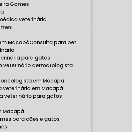
reira Gomes
Orçamento por Whatsapp
ia
Orçamento pelo Telefone
 médica veterinária
Gomes
Páginas
s em Macapá
Consulta para pet
Relacionadas
inária
terinária para gatos
m veterinário dermatologista
io oncologista em Macapá
a veterinária em Macapá
a veterinário para gatos
em Macapá
ames para cães e gatos
mes