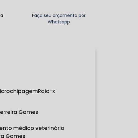
ra
Faça seu orçamento por
Whatsapp
Microchipagem
Raio-x
erreira Gomes
ento médico veterinário
ira Gomes