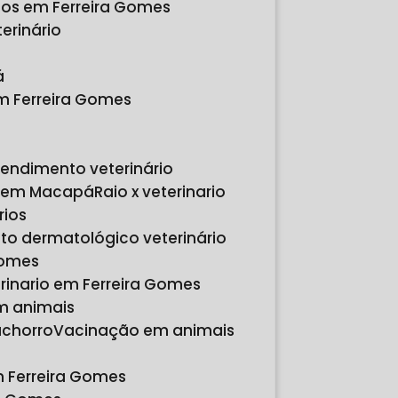
rios em Ferreira Gomes
erinário
á
em Ferreira Gomes
tendimento veterinário
io em Macapá
Raio x veterinario
rios
to dermatológico veterinário
Gomes
erinario em Ferreira Gomes
em animais
achorro
Vacinação em animais
m Ferreira Gomes